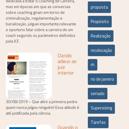
dedicada a tratar o Coaching de Carreira,
mas em épocas em que as conversas
proposta
sobre coaching giram em torno de
criminalização, regulamentação e
Propósito
banalização, julguei importante,relevante
e oportuno falar sobre a carreira de um
coach segundo os parâmetros definidos
Realização
pela ICF.
recolocação
Dando
adeus ao
rh
juiz
interior
rio de janeiro
senado
30/08/2019 – Que atire a primeira pedra
quem nunca julgou ninguém! Essa atitude é
Supervising
até justificada pela ciência.
Tarefas
Quando o