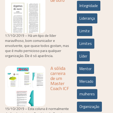
de ouro
Integridade
Liderança
Limite
17/10/2019 – Há um tipo de líder
maravilhoso, bom comunicador e
Limites
envolvente, que quase todos gostam, mas
que é muito pernicioso para qualquer
organização. Ele é só aparência.
Líder
A sólida
Mentor
carreira
de um
Mercado
Master
Coach ICF
mulheres
Organização
15/10/2019 – Esta coluna é normalmente