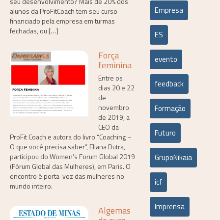
seu desenvolvimento? Mais de 20% dos
Empresa
alunos da ProFitCoach tem seu curso
financiado pela empresa em turmas
fechadas, ou […]
ES
Força
evento
feminina
Entre os
feedback
dias 20 e 22
de
novembro
Formação
de 2019, a
CEO da
Futuro
ProFit Coach e autora do livro “Coaching –
O que você precisa saber”, Eliana Dutra,
participou do Women’s Forum Global 2019
GrupoNikaia
(Fórum Global das Mulheres), em Paris. O
encontro é porta-voz das mulheres no
icf
mundo inteiro.
Imprensa
Algemas