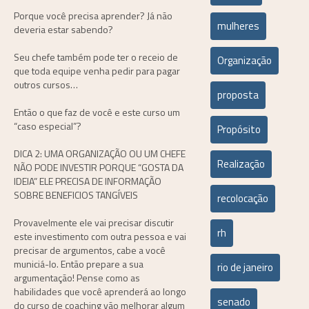
Porque você precisa aprender? Já não
mulheres
deveria estar sabendo?
Seu chefe também pode ter o receio de
Organização
que toda equipe venha pedir para pagar
outros cursos…
proposta
Então o que faz de você e este curso um
“caso especial”?
Propósito
DICA 2: UMA ORGANIZAÇÃO OU UM CHEFE
Realização
NÃO PODE INVESTIR PORQUE “
GOSTA
DA
IDEIA”
ELE PRECISA DE INFORMAÇÃO
SOBRE BENEFICIOS TANGÍVEIS
recolocação
Provavelmente ele vai precisar discutir
rh
este investimento com outra pessoa e vai
precisar de argumentos, cabe a você
municiá-lo. Então prepare a sua
rio de janeiro
argumentação! Pense como as
habilidades que você aprenderá ao longo
senado
do curso de coaching vão melhorar algum