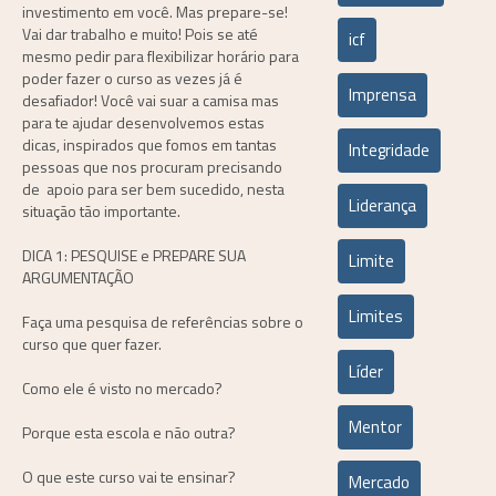
investimento em você. Mas prepare-se!
Vai dar trabalho e muito! Pois se até
icf
mesmo pedir para flexibilizar horário para
poder fazer o curso as vezes já é
Imprensa
desafiador! Você vai suar a camisa mas
para te ajudar desenvolvemos estas
dicas, inspirados que fomos em tantas
Integridade
pessoas que nos procuram precisando
de apoio para ser bem sucedido, nesta
Liderança
situação tão importante.
DICA 1: PESQUISE e PREPARE SUA
Limite
ARGUMENTAÇÃO
Limites
Faça uma pesquisa de referências sobre o
curso que quer fazer.
Líder
Como ele é visto no mercado?
Mentor
Porque esta escola e não outra?
O que este curso vai te ensinar?
Mercado