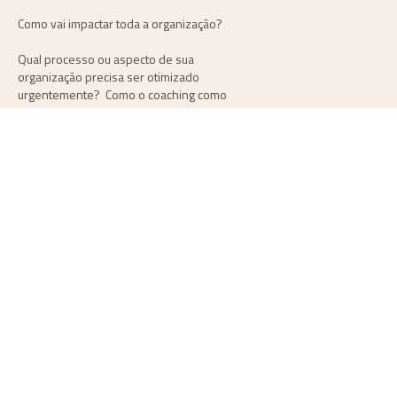
Como vai impactar toda a organização?
Qual processo ou aspecto de sua
organização precisa ser otimizado
urgentemente? Como o coaching como
pode ajudar?
No longo prazo, qual será o impacto nos
números, no lucro?
Segue um “banco de ideias” para te
inspirar a montar a sua argumentação, mas
lembre que você precisa customizar para
números e desafios da sua empresa,
Você será capaz de ajudar sua equipe
a ser mais eficiente
Você vai desenvolver e inspirar todos
ao seu redor trazendo novos insights
e conhecimento de ponta
Sua equipe será capaz de assumir
maiores responsabilidades e/ou