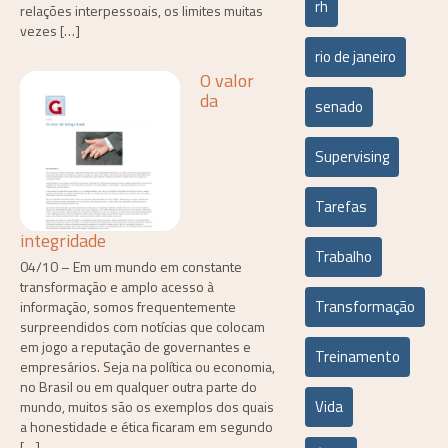
rh
relações interpessoais, os limites muitas
vezes […]
rio de janeiro
O valor
da
senado
Supervising
Tarefas
integridade
Trabalho
04/10 – Em um mundo em constante
transformação e amplo acesso à
Transformação
informação, somos frequentemente
surpreendidos com notícias que colocam
em jogo a reputação de governantes e
Treinamento
empresários. Seja na política ou economia,
no Brasil ou em qualquer outra parte do
Vida
mundo, muitos são os exemplos dos quais
a honestidade e ética ficaram em segundo
[…]