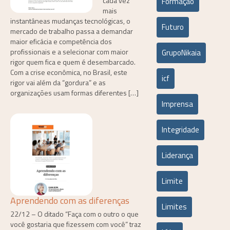
cada vez
Formação
mais
instantâneas mudanças tecnológicas, o
Futuro
mercado de trabalho passa a demandar
maior eficácia e competência dos
profissionais e a selecionar com maior
GrupoNikaia
rigor quem fica e quem é desembarcado.
Com a crise econômica, no Brasil, este
icf
rigor vai além da “gordura” e as
organizações usam formas diferentes […]
Imprensa
Integridade
Liderança
Limite
Aprendendo com as diferenças
Limites
22/12 – O ditado “Faça com o outro o que
você gostaria que fizessem com você” traz