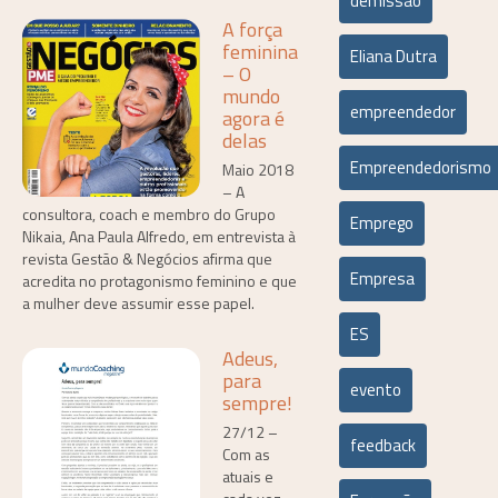
demissão
A força
feminina
Eliana Dutra
– O
mundo
empreendedor
agora é
delas
Empreendedorismo
Maio 2018
– A
consultora, coach e membro do Grupo
Emprego
Nikaia, Ana Paula Alfredo, em entrevista à
revista Gestão & Negócios afirma que
Empresa
acredita no protagonismo feminino e que
a mulher deve assumir esse papel.
ES
Adeus,
para
evento
sempre!
27/12 –
feedback
Com as
atuais e