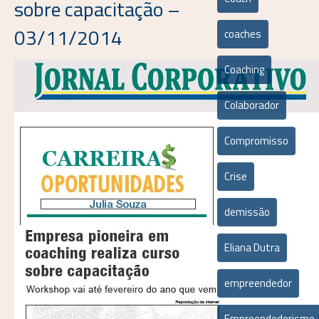
sobre capacitação –
03/11/2014
coaches
Coaching
Colaborador
Compromisso
Crise
demissão
Eliana Dutra
empreendedor
Empreendedorismo