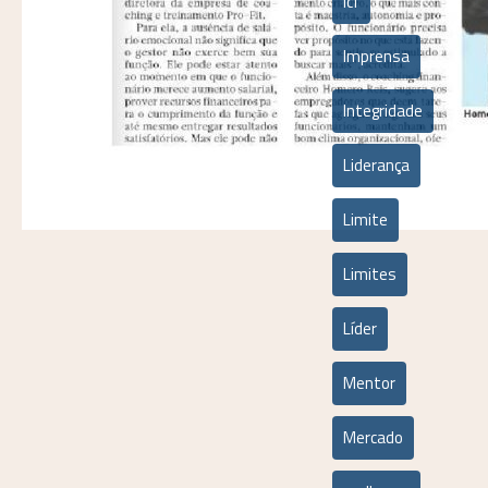
icf
Imprensa
Integridade
Liderança
Limite
Limites
Líder
Mentor
Mercado