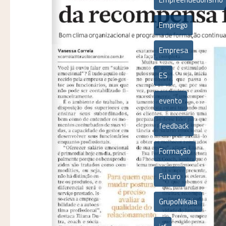
Emprego
Empresa
ES
evento
feedback
Formação
Futuro
GrupoNikaia