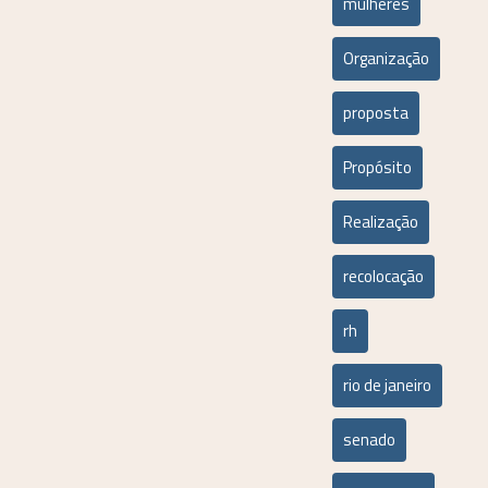
mulheres
Organização
proposta
Propósito
Realização
recolocação
rh
rio de janeiro
senado