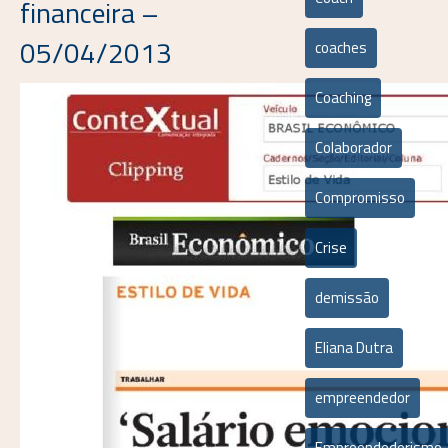
financeira –
05/04/2013
coaches
Coaching
Colaborador
Compromisso
Crise
demissão
Eliana Dutra
empreendedor
Empreendedorismo