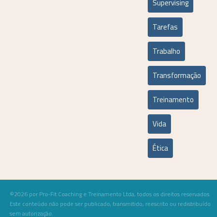
Supervising
Tarefas
Trabalho
Transformação
Treinamento
Vida
Ética
©2026 por Pro-Fit Coaching e Treinamento Ltda, todos os direitos reservados.
Este conteúdo não pode ser publicado, transmitido, reescrito ou redistribuído
sem autorização.