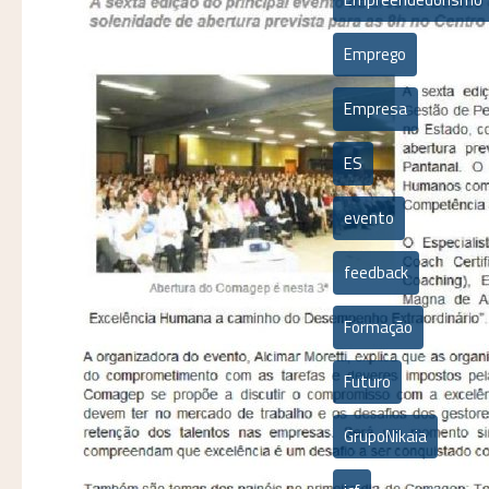
Emprego
Empresa
ES
evento
feedback
Formação
Futuro
GrupoNikaia