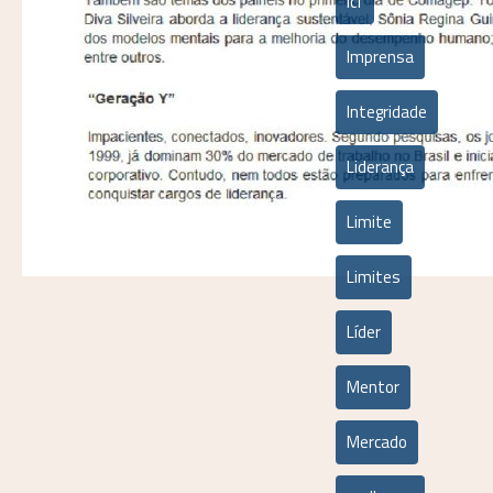
icf
Imprensa
Integridade
Liderança
Limite
Limites
Líder
Mentor
Mercado