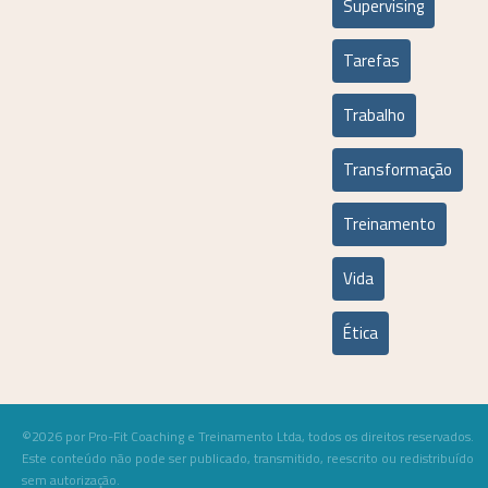
Supervising
Tarefas
Trabalho
Transformação
Treinamento
Vida
Ética
©2026 por Pro-Fit Coaching e Treinamento Ltda, todos os direitos reservados.
Este conteúdo não pode ser publicado, transmitido, reescrito ou redistribuído
sem autorização.