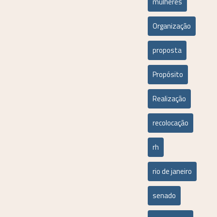
mulheres
Organização
proposta
Propósito
Realização
recolocação
rh
rio de janeiro
senado