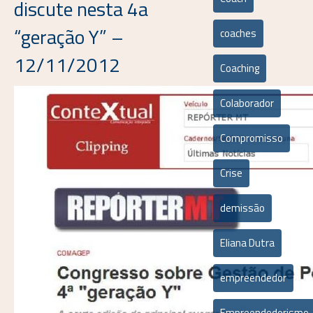
discute nesta 4a
“geração Y” –
coaches
12/11/2012
Coaching
Colaborador
Compromisso
Crise
demissão
Eliana Dutra
empreendedor
Empreendedorismo