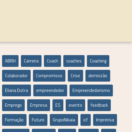
ABRH
Carreira
Coach
coaches
Coaching
Colaborador
Compromisso
Crise
demissão
Eliana Dutra
empreendedor
Empreendedorismo
Emprego
Empresa
ES
evento
feedback
Formação
Futuro
GrupoNikaia
icf
Imprensa