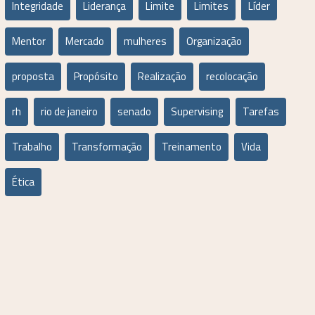
Integridade
Liderança
Limite
Limites
Líder
Mentor
Mercado
mulheres
Organização
proposta
Propósito
Realização
recolocação
rh
rio de janeiro
senado
Supervising
Tarefas
Trabalho
Transformação
Treinamento
Vida
Ética