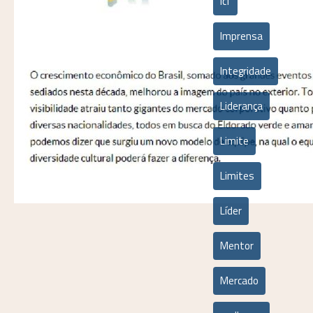
icf
Imprensa
Integridade
Liderança
Limite
Limites
Líder
Mentor
Mercado