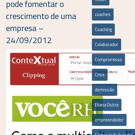
pode fomentar o
crescimento de uma
coaches
empresa –
Coaching
24/09/2012
Colaborador
Compromisso
Crise
demissão
Eliana Dutra
empreendedor
Empreendedorismo