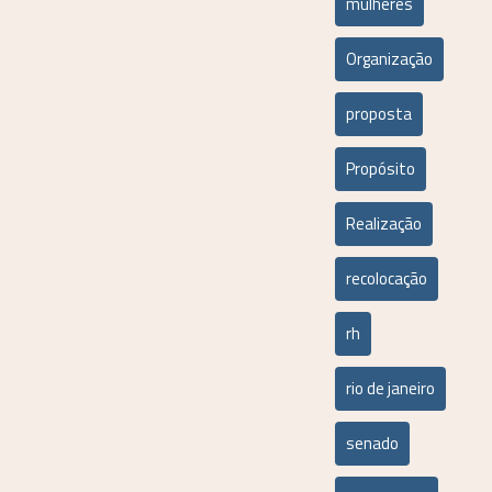
mulheres
Organização
proposta
Propósito
Realização
recolocação
rh
rio de janeiro
senado