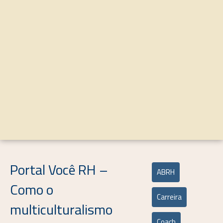
Portal Você RH –
ABRH
Como o
Carreira
multiculturalismo
Coach