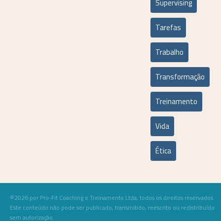
Supervising
Tarefas
Trabalho
Transformação
Treinamento
Vida
Ética
©2026 por Pro-Fit Coaching e Treinamento Ltda, todos os direitos reservados.
Este conteúdo não pode ser publicado, transmitido, reescrito ou redistribuído
sem autorização.