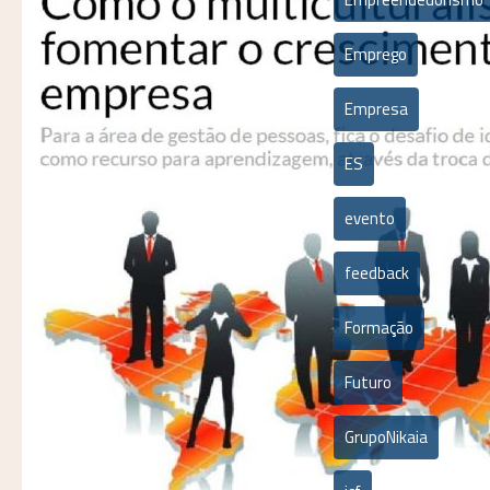
Emprego
Empresa
ES
evento
feedback
Formação
Futuro
GrupoNikaia