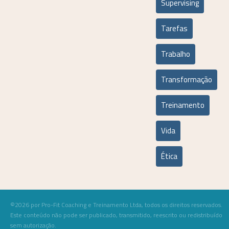
Supervising
Tarefas
Trabalho
Transformação
Treinamento
Vida
Ética
©2026 por Pro-Fit Coaching e Treinamento Ltda, todos os direitos reservados.
Este conteúdo não pode ser publicado, transmitido, reescrito ou redistribuído
sem autorização.