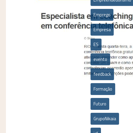
Emprego
Empresa
ES
evento
feedback
Formação
Futuro
GrupoNikaia