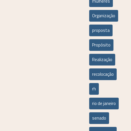
mulheres
Organização
proposta
Propósito
Realização
recolocação
rh
rio de janeiro
senado