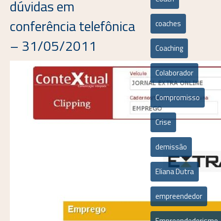
dúvidas em
conferência telefônica
coaches
– 31/05/2011
Coaching
Colaborador
Compromisso
Crise
demissão
Eliana Dutra
empreendedor
Empreendedorismo