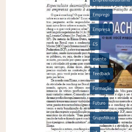
Emprego
Empresa
ES
evento
feedback
Formação
Futuro
GrupoNikaia