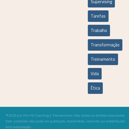
Supervising
Tarefas
Trabalho
Transformação
Treinamento
Vida
Ética
©2026 por Pro-Fit Coaching e Treinamento Ltda, todos os direitos reservados.
Este conteúdo não pode ser publicado, transmitido, reescrito ou redistribuído
sem autorização.