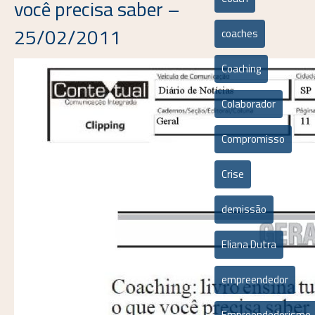
você precisa saber –
25/02/2011
coaches
Coaching
Colaborador
Compromisso
Crise
demissão
Eliana Dutra
empreendedor
Empreendedorismo