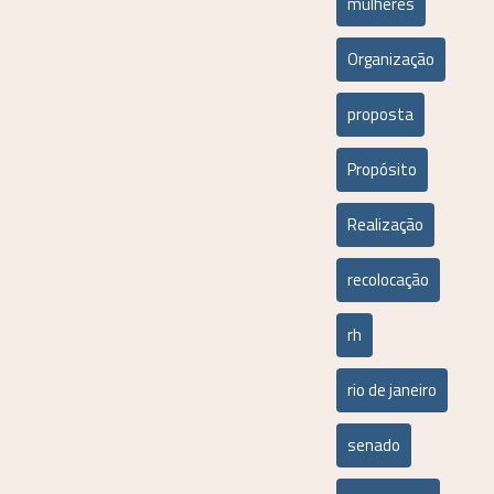
mulheres
Organização
proposta
Propósito
Realização
recolocação
rh
rio de janeiro
senado