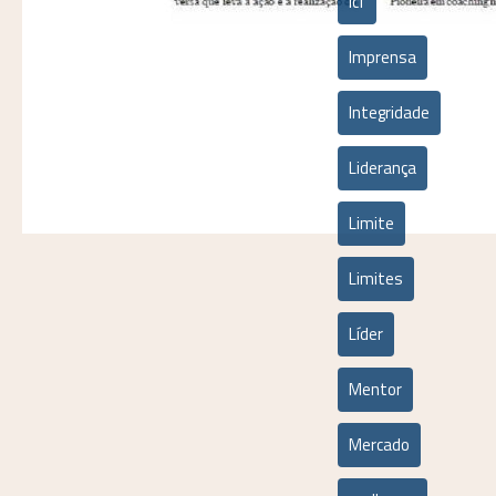
icf
Imprensa
Integridade
Liderança
Limite
Limites
Líder
Mentor
Mercado