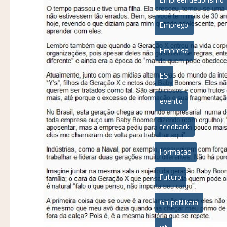
Emprego
Empresa
ES
evento
feedback
Formação
Futuro
GrupoNikaia