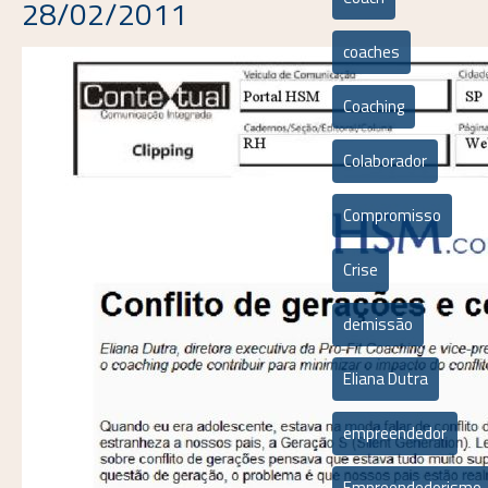
28/02/2011
coaches
Coaching
Colaborador
Compromisso
Crise
demissão
Eliana Dutra
empreendedor
Empreendedorismo