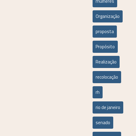
mulheres
Organização
proposta
Propósito
Realização
recolocação
rh
rio de janeiro
senado