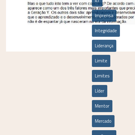
icf
Imprensa
Integridade
Liderança
Limite
Limites
Líder
Mentor
Mercado