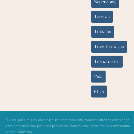
Supervising
Tarefas
Trabalho
Transformação
Treinamento
Vida
Ética
©2026 por Pro-Fit Coaching e Treinamento Ltda, todos os direitos reservados.
Este conteúdo não pode ser publicado, transmitido, reescrito ou redistribuído
sem autorização.