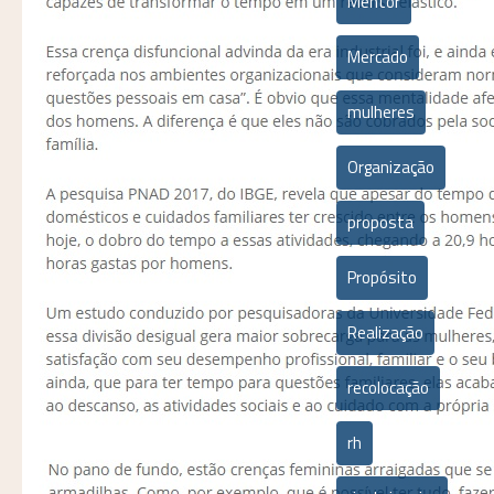
Mentor
Mercado
mulheres
Organização
proposta
Propósito
Realização
recolocação
rh