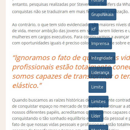
GrupoNikaia
icf
Imprensa
Integridade
Liderança
Limite
Limites
Líder