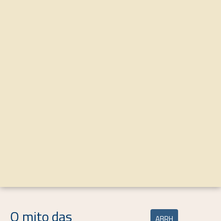
O mito das
ABRH