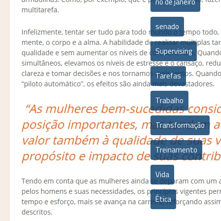
rio de janeiro
senado
Supervising
Tarefas
Trabalho
Transformação
Treinamento
Vida
Ética