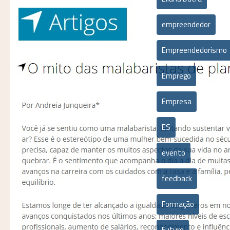
empreendedor
Empreendedorismo
Emprego
Empresa
ES
evento
feedback
Formação
Futuro