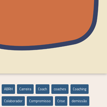
ABRH
Carreira
Coach
coaches
Coaching
Colaborador
Compromisso
Crise
demissão