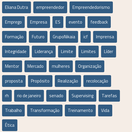
Eliana Dutra
empreendedor
Empreendedorismo
Emprego
Empresa
ES
evento
feedback
Formação
Futuro
GrupoNikaia
icf
Imprensa
Integridade
Liderança
Limite
Limites
Líder
Mentor
Mercado
mulheres
Organização
proposta
Propósito
Realização
recolocação
rh
rio de janeiro
senado
Supervising
Tarefas
Trabalho
Transformação
Treinamento
Vida
Ética