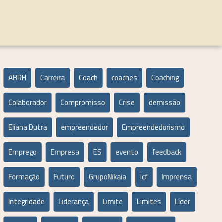
ABRH
Carreira
Coach
coaches
Coaching
Colaborador
Compromisso
Crise
demissão
Eliana Dutra
empreendedor
Empreendedorismo
Emprego
Empresa
ES
evento
feedback
Formação
Futuro
GrupoNikaia
icf
Imprensa
Integridade
Liderança
Limite
Limites
Líder