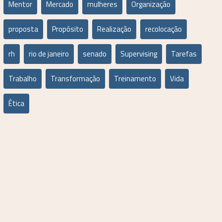
Mentor
Mercado
mulheres
Organização
proposta
Propósito
Realização
recolocação
rh
rio de janeiro
senado
Supervising
Tarefas
Trabalho
Transformação
Treinamento
Vida
Ética