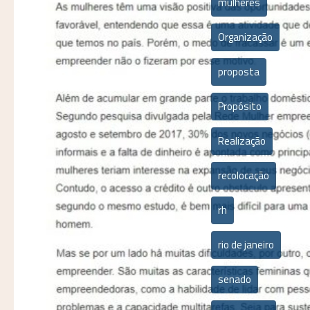
mulheres
Organização
proposta
Propósito
Realização
recolocação
rh
rio de janeiro
senado