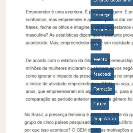
Emprego
Empresa
ES
evento
feedback
Formação
Futuro
GrupoNikaia