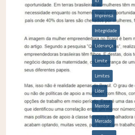
icf
Imprensa
Integridade
Liderança
Limite
Limites
Líder
Mentor
Mercado