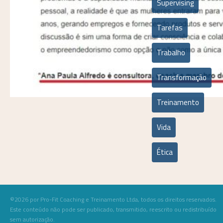
Supervising
Tarefas
Trabalho
Transformação
Treinamento
Vida
Ética
©2026 por Pro-Fit Coaching e Treinamento Ltda, todos os direitos reservados.
Este conteúdo não pode ser publicado, transmitido, reescrito ou redistribuído
sem autorização.