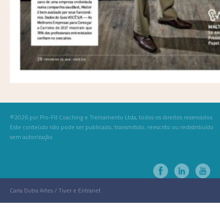
©2026 por Pro-Fit Coaching e Treinamento Ltda, todos os direitos reservados.
Este conteúdo não pode ser publicado, transmitido, reescrito ou redistribuído
sem autorização.
Carla Dutra Artes / Tiver e Entranet