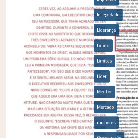
Integridade
Liderança
Limite
Limites
Líder
Mentor
Mercado
mulheres
Organização