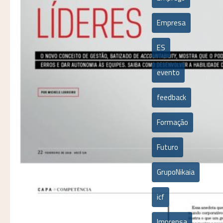
Empresa
ES
evento
feedback
Formação
Futuro
GrupoNikaia
icf
Imprensa