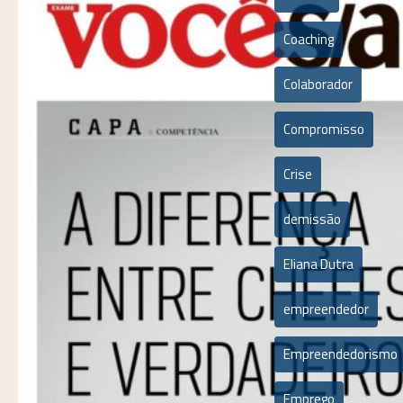
Coaching
Colaborador
Compromisso
Crise
demissão
Eliana Dutra
empreendedor
Empreendedorismo
Emprego