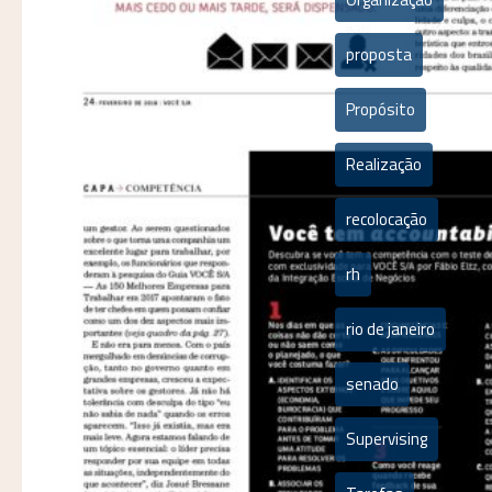
proposta
Propósito
Realização
recolocação
rh
rio de janeiro
senado
Supervising