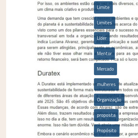
Limite
Limites
Líder
Mentor
Mercado
mulheres
Organização
proposta
Propósito