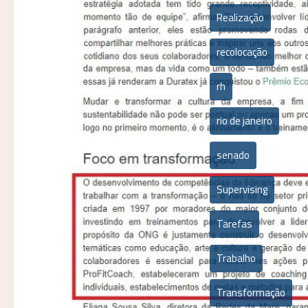
Realização
recolocação
rh
rio de janeiro
senado
Supervising
Tarefas
Trabalho
Transformação