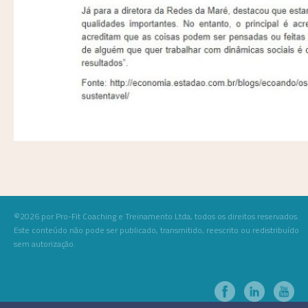
©2026 por Pro-Fit Coaching e Treinamento Ltda, todos os direitos reservados.
Este conteúdo não pode ser publicado, transmitido, reescrito ou redistribuído
sem autorização.