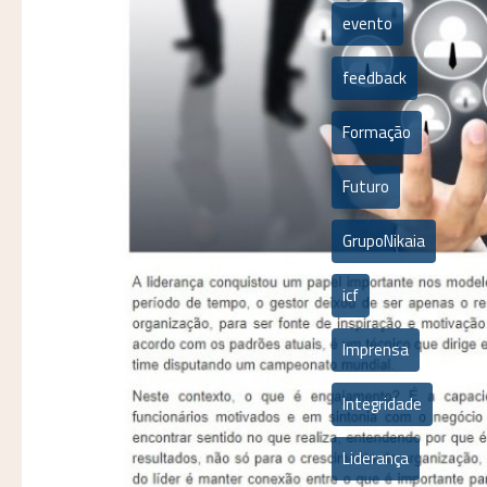
evento
feedback
Formação
Futuro
GrupoNikaia
icf
Imprensa
Integridade
Liderança