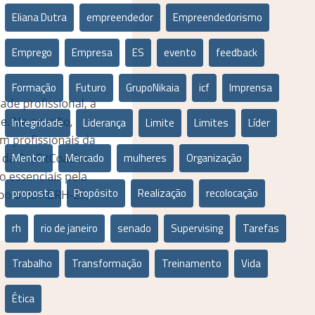
Eliana Dutra
empreendedor
Empreendedorismo
Emprego
Empresa
ES
evento
feedback
Formação
Futuro
GrupoNikaia
icf
Imprensa
Integridade
Liderança
Limite
Limites
Líder
Mentor
Mercado
mulheres
Organização
proposta
Propósito
Realização
recolocação
rh
rio de janeiro
senado
Supervising
Tarefas
Trabalho
Transformação
Treinamento
Vida
Ética