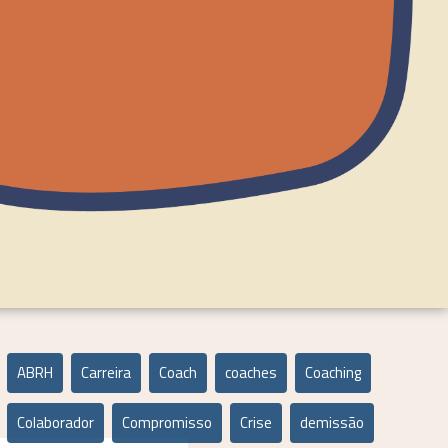
ABRH
Carreira
Coach
coaches
Coaching
Colaborador
Compromisso
Crise
demissão