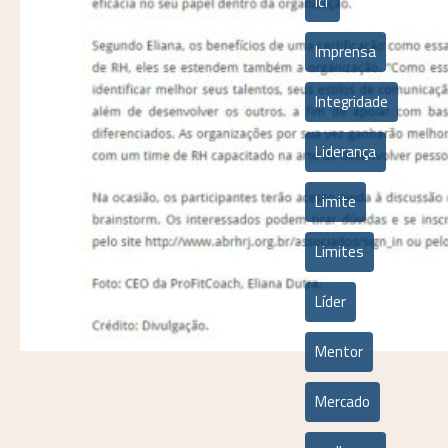
icf
Imprensa
Integridade
Liderança
Limite
Limites
Líder
Mentor
Mercado