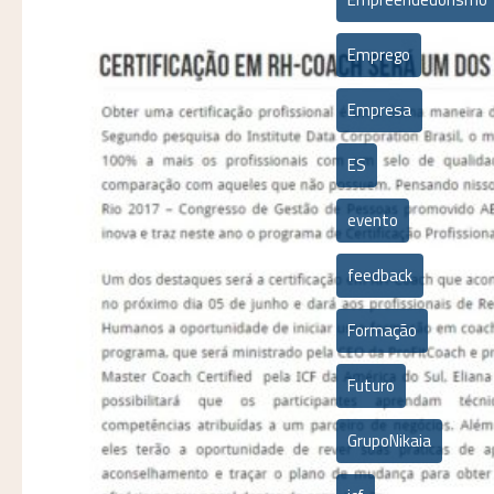
Emprego
Empresa
ES
evento
feedback
Formação
Futuro
GrupoNikaia