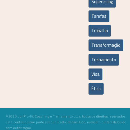
Supervising
Tarefas
Trabalho
Transformação
Treinamento
Vida
Ética
©2026 por Pro-Fit Coaching e Treinamento Ltda, todos os direitos reservados.
Este conteúdo não pode ser publicado, transmitido, reescrito ou redistribuído
sem autorização.