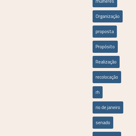
mulheres
Organização
proposta
Propósito
Realização
recolocação
rh
rio de janeiro
senado