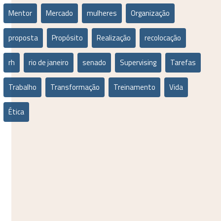
Mentor
Mercado
mulheres
Organização
proposta
Propósito
Realização
recolocação
rh
rio de janeiro
senado
Supervising
Tarefas
Trabalho
Transformação
Treinamento
Vida
Ética