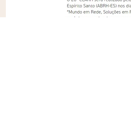
©2026 por Pro-Fit Coaching e Treinamento Ltda, todos os direitos reservados.
Este conteúdo não pode ser publicado, transmitido, reescrito ou redistribuído s
Carla Dutra Artes / Tiver e Entranet