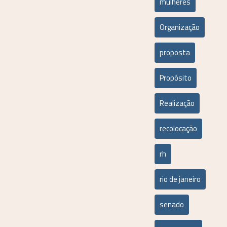
mulheres
Organização
proposta
Propósito
Realização
recolocação
rh
rio de janeiro
senado