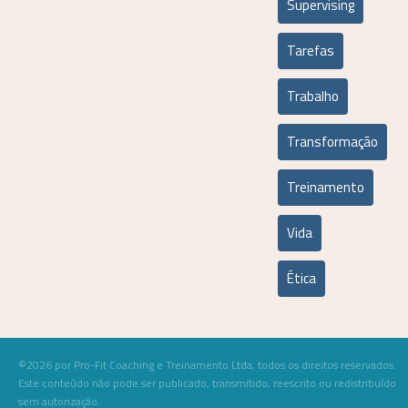
Supervising
Tarefas
Trabalho
Transformação
Treinamento
Vida
Ética
©2026 por Pro-Fit Coaching e Treinamento Ltda, todos os direitos reservados.
Este conteúdo não pode ser publicado, transmitido, reescrito ou redistribuído
sem autorização.