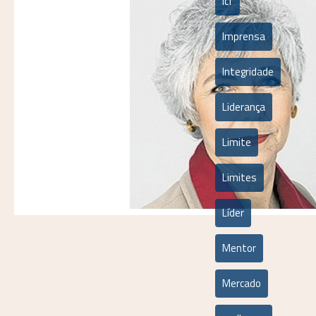
icf
Imprensa
Integridade
Liderança
Limite
Limites
Líder
Mentor
Mercado