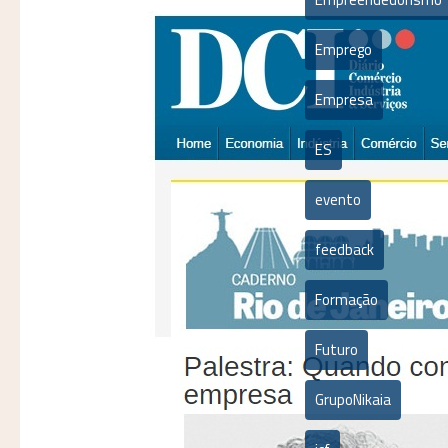
Emprego
Empresa
ES
evento
feedback
Formação
Futuro
GrupoNikaia