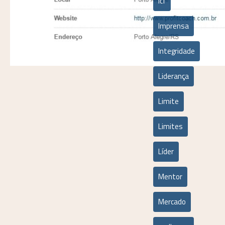
icf
Imprensa
Integridade
Liderança
Limite
Limites
Líder
Mentor
Mercado