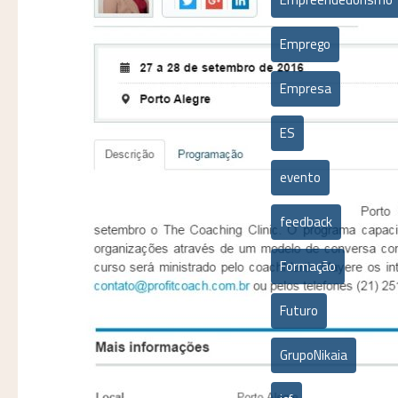
Emprego
Empresa
ES
evento
feedback
Formação
Futuro
GrupoNikaia