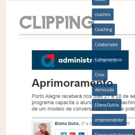
coaches
Coaching
Colaborador
Compromisso
Crise
demissão
Eliana Dutra
empreendedor
Empreendedorismo