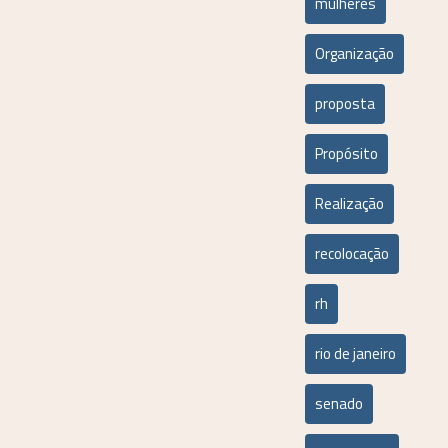
mulheres
Organização
proposta
Propósito
Realização
recolocação
rh
rio de janeiro
senado