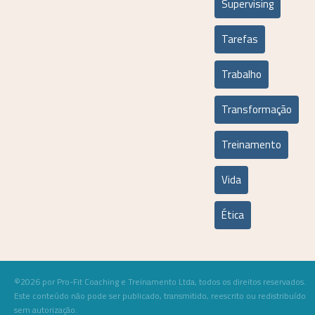
Supervising
Tarefas
Trabalho
Transformação
Treinamento
Vida
Ética
©2026 por Pro-Fit Coaching e Treinamento Ltda, todos os direitos reservados.
Este conteúdo não pode ser publicado, transmitido, reescrito ou redistribuído
sem autorização.