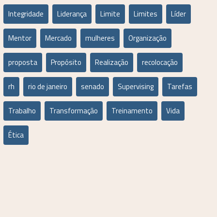
Integridade
Liderança
Limite
Limites
Líder
Mentor
Mercado
mulheres
Organização
proposta
Propósito
Realização
recolocação
rh
rio de janeiro
senado
Supervising
Tarefas
Trabalho
Transformação
Treinamento
Vida
Ética