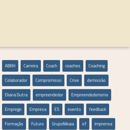
ABRH
Carreira
Coach
coaches
Coaching
Colaborador
Compromisso
Crise
demissão
Eliana Dutra
empreendedor
Empreendedorismo
Emprego
Empresa
ES
evento
feedback
Formação
Futuro
GrupoNikaia
icf
Imprensa