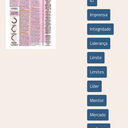
icf
Imprensa
Integridade
Liderança
Limite
Limites
Líder
Mentor
Mercado