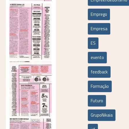
Emprego
Empresa
ES
evento
feedback
Formação
Futuro
GrupoNikaia