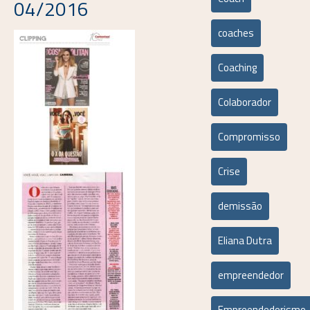
04/2016
coaches
Coaching
Colaborador
Compromisso
Crise
demissão
Eliana Dutra
empreendedor
Empreendedorismo