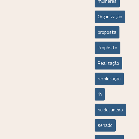
mulheres
Organização
proposta
Propósito
Realização
recolocação
rh
rio de janeiro
senado