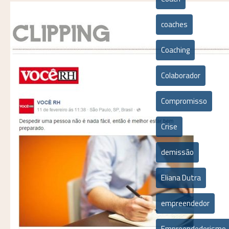
coaches
Coaching
Colaborador
Compromisso
Crise
demissão
Eliana Dutra
empreendedor
Empreendedorismo