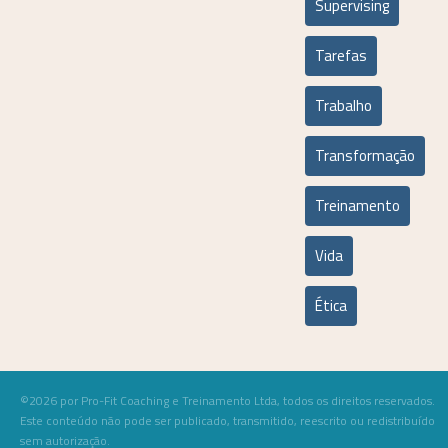
Supervising
Tarefas
Trabalho
Transformação
Treinamento
Vida
Ética
©2026 por Pro-Fit Coaching e Treinamento Ltda, todos os direitos reservados.
Este conteúdo não pode ser publicado, transmitido, reescrito ou redistribuído
sem autorização.