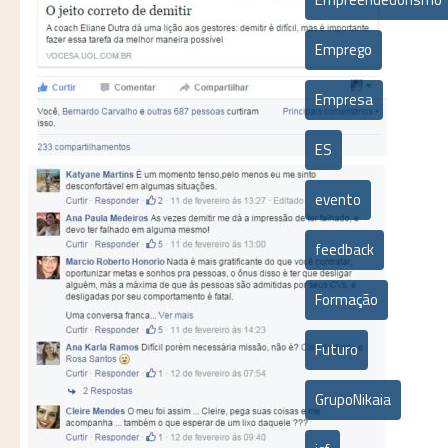
Emprego
Empresa
ES
evento
feedback
Formação
Futuro
GrupoNikaia