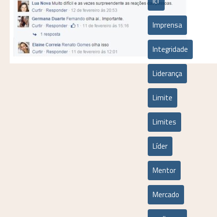
icf
Imprensa
Integridade
Liderança
Limite
Limites
Líder
Mentor
Mercado