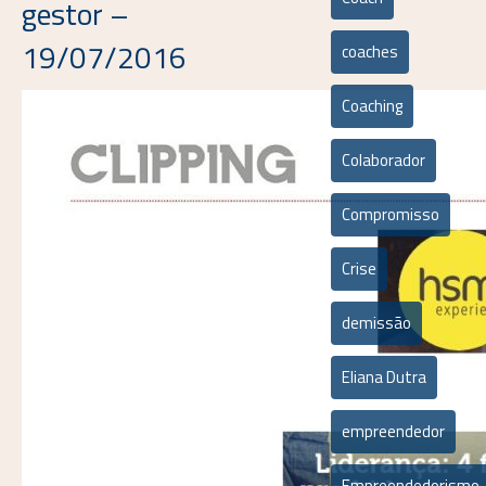
gestor –
19/07/2016
coaches
Coaching
Colaborador
Compromisso
Crise
demissão
Eliana Dutra
empreendedor
Empreendedorismo