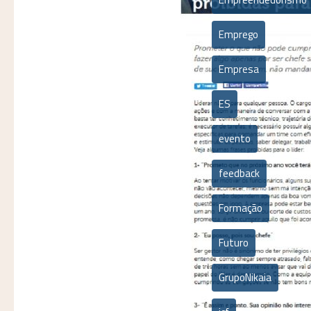
Emprego
Empresa
ES
evento
feedback
Formação
Futuro
GrupoNikaia