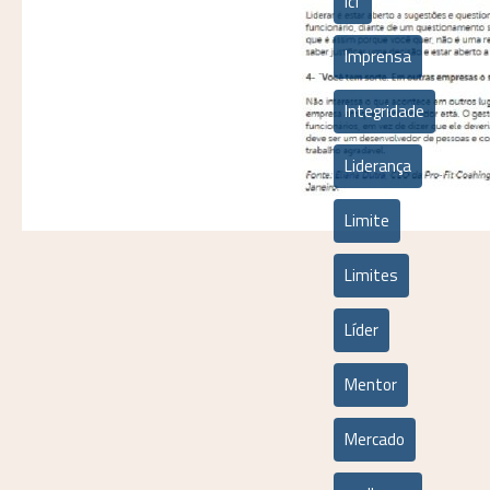
icf
Imprensa
Integridade
Liderança
Limite
Limites
Líder
Mentor
Mercado