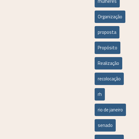
mulheres
Organização
proposta
Propósito
Realização
recolocação
rh
rio de janeiro
senado