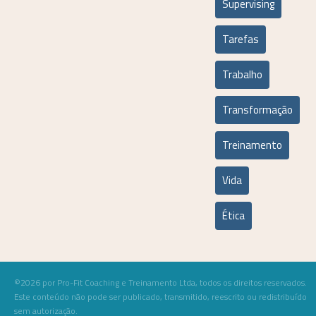
Supervising
Tarefas
Trabalho
Transformação
Treinamento
Vida
Ética
©2026 por Pro-Fit Coaching e Treinamento Ltda, todos os direitos reservados.
Este conteúdo não pode ser publicado, transmitido, reescrito ou redistribuído
sem autorização.