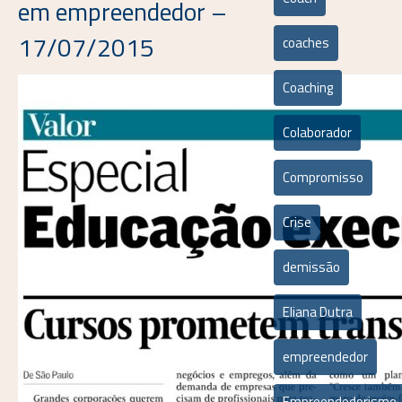
em empreendedor –
17/07/2015
coaches
Coaching
Colaborador
Compromisso
Crise
demissão
Eliana Dutra
empreendedor
Empreendedorismo