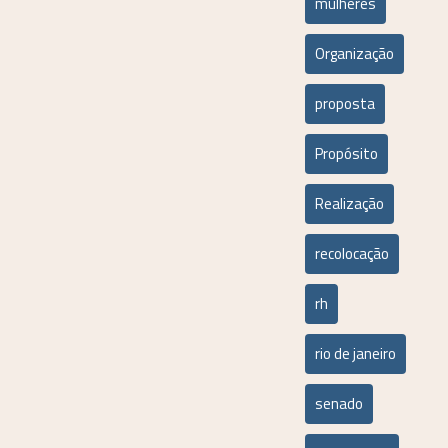
mulheres
Organização
proposta
Propósito
Realização
recolocação
rh
rio de janeiro
senado