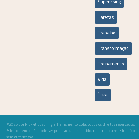
Supervising
Tarefas
Trabalho
Transformação
Treinamento
Vida
Ética
©2026 por Pro-Fit Coaching e Treinamento Ltda, todos os direitos reservados.
Este conteúdo não pode ser publicado, transmitido, reescrito ou redistribuído
sem autorização.