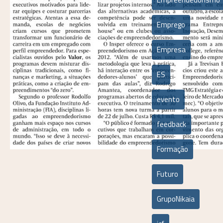
Emprego
Empresa
ES
evento
feedback
Formação
Futuro
GrupoNikaia