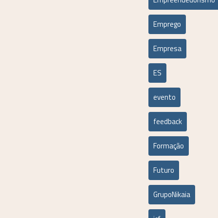
Emprego
Empresa
ES
evento
feedback
Formação
Futuro
GrupoNikaia