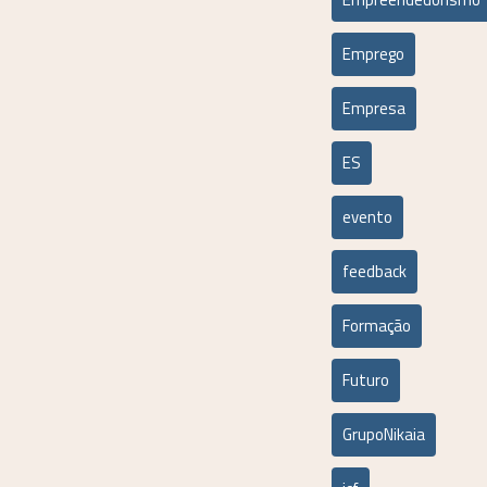
Emprego
Empresa
ES
evento
feedback
Formação
Futuro
GrupoNikaia