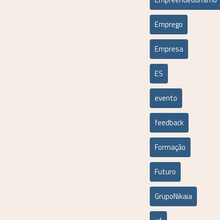
Emprego
Empresa
ES
evento
feedback
Formação
Futuro
GrupoNikaia