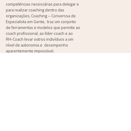
competências necessárias para delegar e
para realizar coaching dentro das
organizações,
Coaching – Converssa de
Especialista em Gente,
traz um conjunto
de ferramentas e modelos que permite ao
coach profissional, ao líder-coach e ao
RH-Coach levar outros indivíduos a um
nível de autonomia e desempenho
aparentemente impossível.
©2026 por Pro-Fit Coaching e Treinamento Ltda, todos os direitos reservados.
Este conteúdo não pode ser publicado, transmitido, reescrito ou redistribuído
sem autorização.
Carla Dutra Artes / Tiver e Entranet