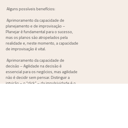
Alguns possíveis benefícios:
Aprimoramento da capacidade de
planejamento e de improvisação
–
Planejar é fundamental para o sucesso,
mas os planos são atropelados pela
realidade e, neste momento, a capacidade
de improvisação é vital.
Aprimoramento da capacidade de
decisão
– Agilidade na decisão é
essencial para os negócios, mas agilidade
não é decidir sem pensar. Distinguir a
intuição – o “click” – da impulsividade é o
segredo da sábia decisão.
Desenvolvimento da capacidade de
comunicação direta e motivadora
– Ser
motivador não é ser “bonzinho”. Livrar-se
do paternalismo possibilita a criação de
equipes com maior autonomia – equipes