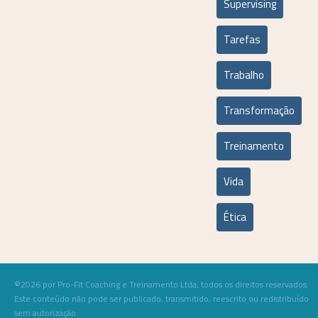
Supervising
Tarefas
Trabalho
Transformação
Treinamento
Vida
Ética
©2026 por Pro-Fit Coaching e Treinamento Ltda, todos os direitos reservados.
Este conteúdo não pode ser publicado, transmitido, reescrito ou redistribuído
sem autorização.