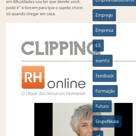
em dificuldades vou ter que demitir você,
pode ir” e torcem para que o sujeito chore
só quando chegar em casa.
Emprego
Empresa
ES
evento
feedback
Formação
Futuro
GrupoNikaia