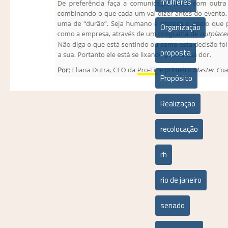
mulheres
Organização
proposta
Propósito
Realização
recolocação
rh
rio de janeiro
senado