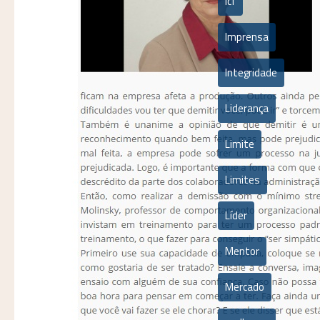
icf
Imprensa
Integridade
Liderança
Limite
Limites
Líder
Mentor
Mercado