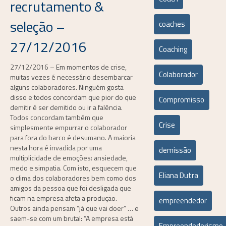
recrutamento &
seleção –
coaches
27/12/2016
Coaching
27/12/2016 – Em momentos de crise,
Colaborador
muitas vezes é necessário desembarcar
alguns colaboradores. Ninguém gosta
disso e todos concordam que pior do que
Compromisso
demitir é ser demitido ou ir a falência.
Todos concordam também que
Crise
simplesmente empurrar o colaborador
para fora do barco é desumano. A maioria
nesta hora é invadida por uma
demissão
multiplicidade de emoções: ansiedade,
medo e simpatia. Com isto, esquecem que
Eliana Dutra
o clima dos colaboradores bem como dos
amigos da pessoa que foi desligada que
ficam na empresa afeta a produção.
empreendedor
Outros ainda pensam “já que vai doer” … e
saem-se com um brutal: “A empresa está
Empreendedorismo